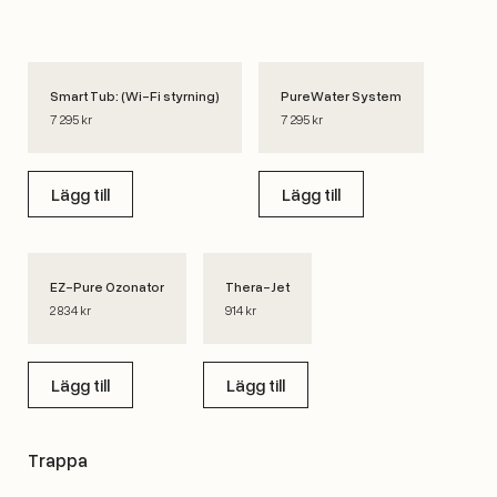
Smart Tub: (Wi-Fi styrning)
PureWater System
7 295 kr
7 295 kr
Lägg till
Lägg till
EZ-Pure Ozonator
Thera-Jet
2 834 kr
914 kr
Lägg till
Lägg till
Trappa