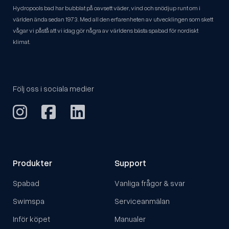
Hydropools bad har bubblat på oavsett väder, vind och snödjup runt om i
världen ända sedan 1973. Med all den erfarenheten av utvecklingen som skett
vågar vi påstå att vi idag gör några av världens bästa spabad för nordiskt
klimat.
Följ oss i sociala medier
Produkter
Support
Spabad
Vanliga frågor & svar
Swimspa
Serviceanmälan
Inför köpet
Manualer