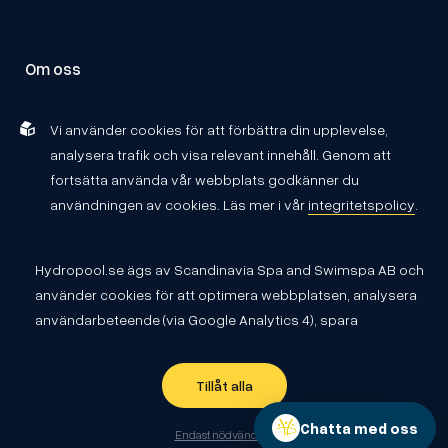
Om oss
Om Hydropool
Vi använder cookies för att förbättra din upplevelse,
Kontakta oss
analysera trafik och visa relevant innehåll. Genom att
Återförsäljare
fortsätta använda vår webbplats godkänner du
användningen av cookies. Läs mer i vår
integritetspolicy
.
Hydropool.se ägs av Scandinavia Spa and Swimspa AB och
använder cookies för att optimera webbplatsen, analysera
användarbeteende (via Google Analytics 4), spara
Integritetspolicy
Köpvillkor
funktionella inställningar samt visa relevant marknadsföring.
Copyright
©
2026 Hydropool Sweden
Cookies kan vara permanenta (lagras under en viss tid) eller
Tillåt alla
sessionsbaserade (försvinner när du stänger webbläsaren).
Chatta med oss
Endast nödvändiga
Vissa cookies är nödvändiga för att webbplatsen ska