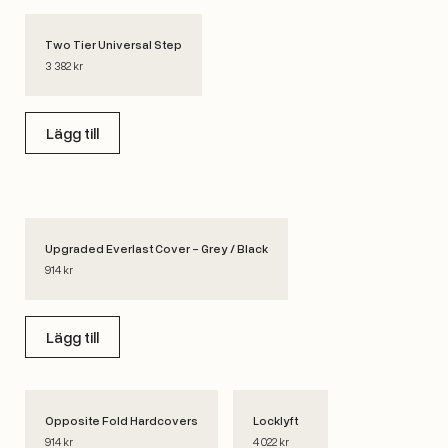
Two Tier Universal Step
3 382 kr
Lägg till
Upgraded Everlast Cover - Grey / Black
914 kr
Lägg till
Opposite Fold Hardcovers
Locklyft
914 kr
4 022 kr