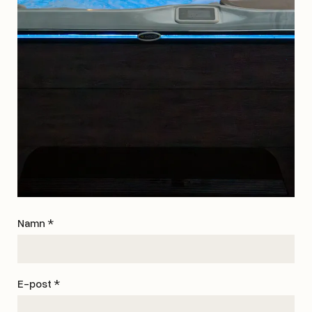
Namn *
E-post *