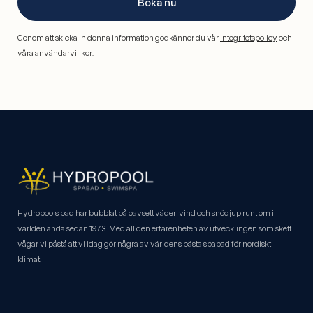
Boka nu
Genom att skicka in denna information godkänner du vår
integritetspolicy
och
våra användarvillkor.
Hydropools bad har bubblat på oavsett väder, vind och snödjup runt om i
världen ända sedan 1973. Med all den erfarenheten av utvecklingen som skett
vågar vi påstå att vi idag gör några av världens bästa spabad för nordiskt
klimat.