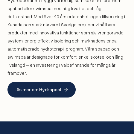
Hydropool är ett tryggt val för dig som söker ett premium
spabad eller swimspa med hög kvalitet och låg
driftkostnad. Med över 40 års erfarenhet, egen tillverkning i
Kanada och stark närvaro i Sverige erbjuder vi hållbara
produkter med innovativa funktioner som självrengörande
system, energieffektiv isolering och marknadens enda
automatiserade hydroterapi-program. Våra spabad och
swimspa är designade för komfort, enkel skötsel och lång
livslängd – en investering i välbefinnande för många år
framöver.
Läs mer om Hydropool