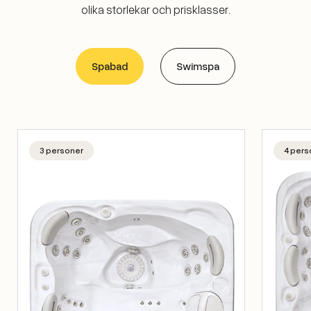
olika storlekar och prisklasser.
Spabad
Swimspa
3 personer
4 pers