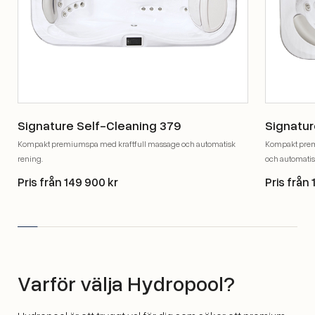
Signature Self-Cleaning 379
Signatur
Kompakt premiumspa med kraftfull massage och automatisk
Kompakt prem
rening.
och automatis
Pris från 149 900 kr
Pris från 
Varför välja Hydropool?