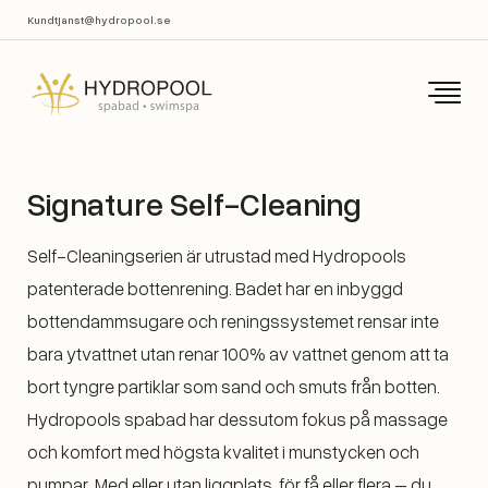
Kundtjanst@hydropool.se
Signature Self-Cleaning
Self-Cleaningserien är utrustad med Hydropools
patenterade bottenrening. Badet har en inbyggd
bottendammsugare och reningssystemet rensar inte
bara ytvattnet utan renar 100% av vattnet genom att ta
bort tyngre partiklar som sand och smuts från botten.
Hydropools spabad har dessutom fokus på massage
och komfort med högsta kvalitet i munstycken och
pumpar. Med eller utan liggplats, för få eller flera – du