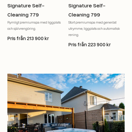
Signature Self-
Signature Self-
Cleaning 779
Cleaning 799
Rymligt premiumspa med liggplats
Stort premiumspa med generöst
och självrengöring.
utrymme, liggplats och automatisk
rening.
Pris från 213 900 kr
Pris från 223 900 kr