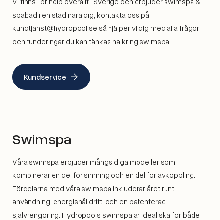
Vi finns i princip överallt i Sverige och erbjuder swimspa &
spabad i en stad nära dig, kontakta oss på
kundtjanst@hydropool.se så hjälper vi dig med alla frågor
och funderingar du kan tänkas ha kring swimspa.
Kundservice
Swimspa
Våra swimspa erbjuder mångsidiga modeller som
kombinerar en del för simning och en del för avkoppling.
Fördelarna med våra swimspa inkluderar året runt-
användning, energisnål drift, och en patenterad
självrengöring. Hydropools swimspa är idealiska för både