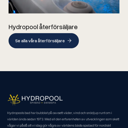
Hydropool återförsäljare
Se alla våra återförsäljare
Hydropools bad har bubblat på oavsett väder, vind och snödjup runt om i
världen ända sedan 1973. Med all den erfarenheten av utvecklingen som skett
vågar vi påstå att vi idag gör några av världens bästa spabad för nordiskt