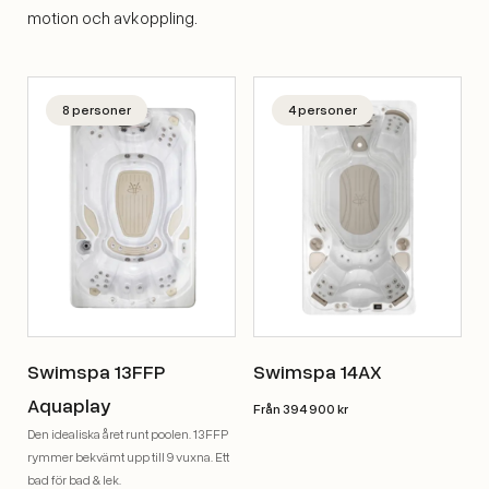
motion och avkoppling.
8 personer
4 personer
Swimspa 13FFP
Swimspa 14AX
Aquaplay
Från 394 900 kr
Den idealiska året runt poolen. 13FFP
rymmer bekvämt upp till 9 vuxna. Ett
bad för bad & lek.