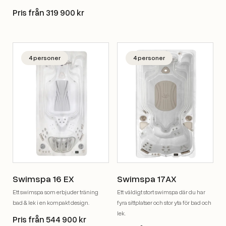
Pris från 319 900 kr
4 personer
4 personer
Swimspa 16 EX
Swimspa 17AX
Ett swimspa som erbjuder träning
Ett väldigt stort swimspa där du har
bad & lek i en kompakt design.
fyra sittplatser och stor yta för bad och
lek.
Pris från 544 900 kr