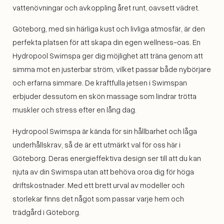
vattenövningar och avkoppling året runt, oavsett vädret.
Göteborg, med sin härliga kust och livliga atmosfär, är den
perfekta platsen för att skapa din egen wellness-oas. En
Hydropool Swimspa ger dig möjlighet att träna genom att
simma mot en justerbar ström, vilket passar både nybörjare
och erfarna simmare. De kraftfulla jetsen i Swimspan
erbjuder dessutom en skön massage som lindrar trötta
muskler och stress efter en lång dag.
Hydropool Swimspa är kända för sin hållbarhet och låga
underhållskrav, så de är ett utmärkt val för oss här i
Göteborg. Deras energieffektiva design ser till att du kan
njuta av din Swimspa utan att behöva oroa dig för höga
driftskostnader. Med ett brett urval av modeller och
storlekar finns det något som passar varje hem och
trädgård i Göteborg.