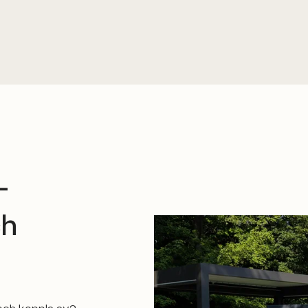
–
ch
 och koppla av?