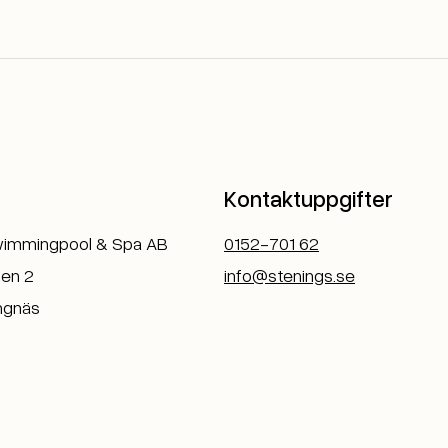
Kontaktuppgifter
wimmingpool & Spa AB
0152-701 62
en 2
info@stenings.se
ngnäs