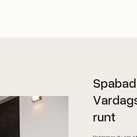
Spabad 
Vardags
runt