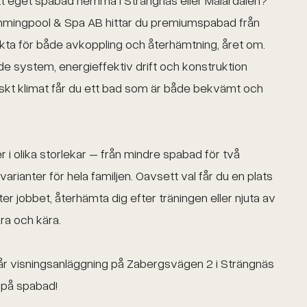
 eget spabad hemma i Strängnäs eller Mälardalen?
mingpool & Spa AB hittar du premiumspabad från
ta för både avkoppling och återhämtning, året om.
e system, energieffektiv drift och konstruktion
skt klimat får du ett bad som är både bekvämt och
r i olika storlekar – från mindre spabad för två
 varianter för hela familjen. Oavsett val får du en plats
ter jobbet, återhämta dig efter träningen eller njuta av
ra och kära.
vår visningsanläggning på Zabergsvägen 2 i Strängnäs
t på spabad!