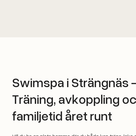
Swimspa i Strängnäs 
Träning, avkoppling o
familjetid året runt
Vill du ha en plats hemma där du både kan träna, leka