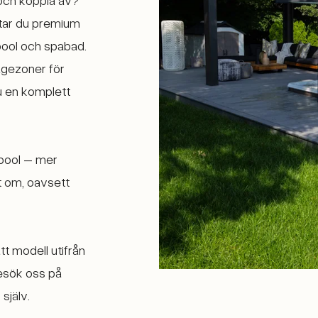
tar du premium
ool och spabad.
agezoner för
du en komplett
l pool – mer
t om, oavsett
tt modell utifrån
Besök oss på
själv.