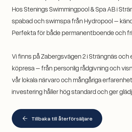
Hos Stenings Swimmingpool & Spa AB i Strä
spabad och swimspa från Hydropool – kända f
Perfekta för både permanentboende och frit
Vi finns på Zabergsvägen 2 i Strängnäs och 
köpresa – från personlig rådgivning och visnin
vår lokala närvaro och mångåriga erfarenhet
investering håller hög standard och ger gläd
Tillbaka till återförsäljare