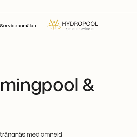
Serviceanmälan
mingpool &
 Strängnäs med omnejd