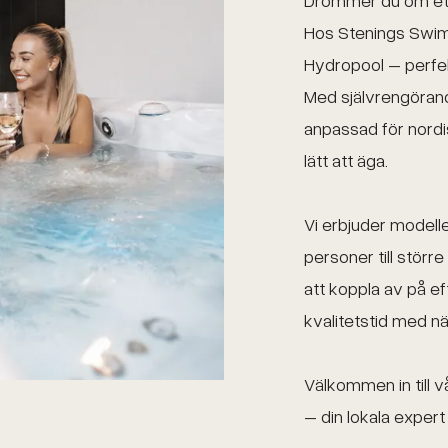
Drömmer du om ett
Hos Stenings Swim
Hydropool – perfek
Med självrengörand
anpassad för nordi
lätt att äga.
Vi erbjuder modelle
personer till större
att koppla av på ef
kvalitetstid med nä
Välkommen in till 
– din lokala exper